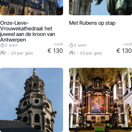
Onze-Lieve-
Met Rubens op stap
Vrouwekathedraal: het
juweel aan de kroon van
Antwerpen
vanaf
vanaf
2 uren
2 uren
€ 130
€ 130
1 - 20 per gids
1 - 20 per gids