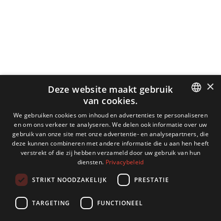
×
Deze website maakt gebruik
van cookies.
DUTCH
We gebruiken cookies om inhoud en advertenties te personaliseren
en om ons verkeer te analyseren. We delen ook informatie over uw
ENGLISH
gebruik van onze site met onze advertentie- en analysepartners, die
deze kunnen combineren met andere informatie die u aan hen heeft
GERMAN
verstrekt of die zij hebben verzameld door uw gebruik van hun
diensten.
Privacybeleid
FRENCH
STRIKT NOODZAKELIJK
PRESTATIE
TARGETING
FUNCTIONEEL