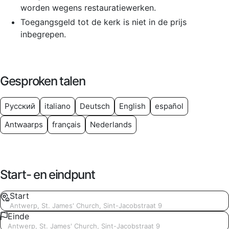
worden wegens restauratiewerken.
Toegangsgeld tot de kerk is niet in de prijs
inbegrepen.
Gesproken talen
Русский
italiano
Deutsch
English
español
Antwaarps
français
Nederlands
Start- en eindpunt
Start
Antwerp, St. James' Church, Sint-Jacobstraat 9
Einde
Antwerp, St. James' Church, Sint-Jacobstraat 9