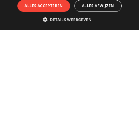
ALLES ACCEPTEREN
ALLES AFWIJZEN
DETAILS WEERGEVEN
't Stad écht beleven?
Boek je stadstour bij
Antwerpse Stadsgidsen.