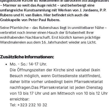
spätgotische Kirche ist vollkommen in barockem Stil ausgestattet
– Marmor so weit das Auge reicht – und beherbergt eine
umfangreiche Kunstsammlung mit Werken von J. Jordaens, P. P.
Rubens und H. van Balen. Hier befindet sich auch die
Grabkapelle von Peter Paul Rubens.
Seine Pfarrkirche – das Rubenshaus liegt in unmittelbarer Nähe –
verbreitet noch immer einen Hauch der Erhabenheit ihrer
wohlhabenden Nachbarschaft. Erst kürzlich kamen prächtige
Wandmalereien aus dem 16. Jahrhundert wieder ans Licht.
Zusätzliche Informationen:
Mo. - So.: 14-17 Uhr.
Die Öffnungszeiten der Kirche sind variabel (kein
Besuch möglich, wenn Gottesdienste stattfinden),
daher bitte vorher unbedingt beim Pfarrsekretariat
nachfragen.Das Pfarrsekretariat ist jeden Dienstag
von 13 bis 17 Uhr und am Mittwoch von 10 bis 12 Uhr
erreichbar:
Tel: +323 232 10 32