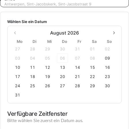
Antwerpen, Sint-Jacobskerk, Sint-Jacobstraat 9
Wählen Sie ein Datum
August 2026
Mo
Di
Mi
Do
Fr
Sa
So
27
28
29
30
31
01
02
03
04
05
06
07
08
09
10
11
12
13
14
15
16
17
18
19
20
21
22
23
24
25
26
27
28
29
30
31
Verfügbare Zeitfenster
Bitte wählen Sie zuerst ein Datum aus.