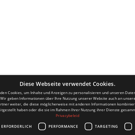
Diese Webseite verwendet Cookies.
den Cookies, um Inhalte und Anzeigen zu personalisieren und unseren Date
. Wir geben Informationen über Ihre Nutzung unserer Website auch an unser
rtner weiter, die diese möglicherweise mit anderen Informationen kombiniere
itgestellt haben oder die sie im Rahmen Ihrer Nutzung ihrer Dienste gesam
Privacybeleid
 ERFORDERLICH
PERFORMANCE
TARGETING