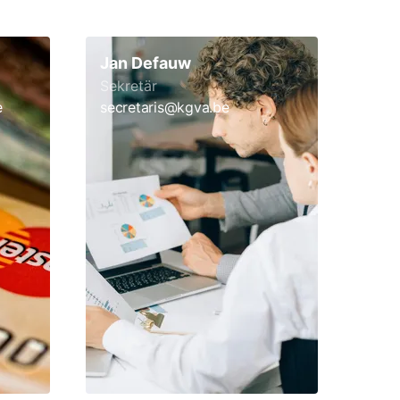
Jan Defauw
Sekretär
e
secretaris@kgva.be