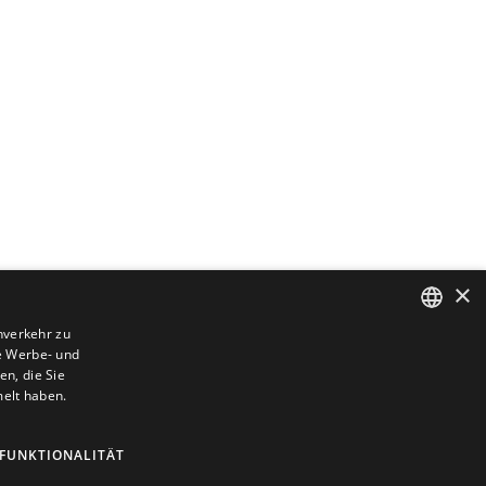
×
nverkehr zu
e Werbe- und
DUTCH
n, die Sie
ENGLISH
melt haben.
GERMAN
FUNKTIONALITÄT
FRENCH