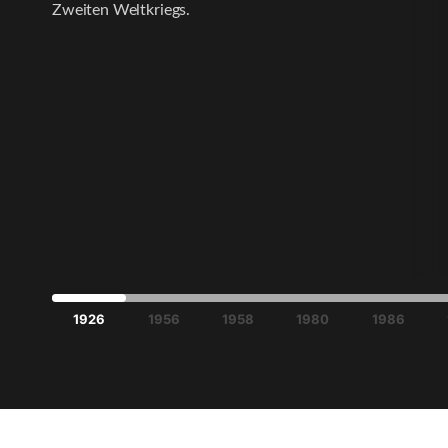
Zweiten Weltkriegs.
1926
1956
1958
1980
1986