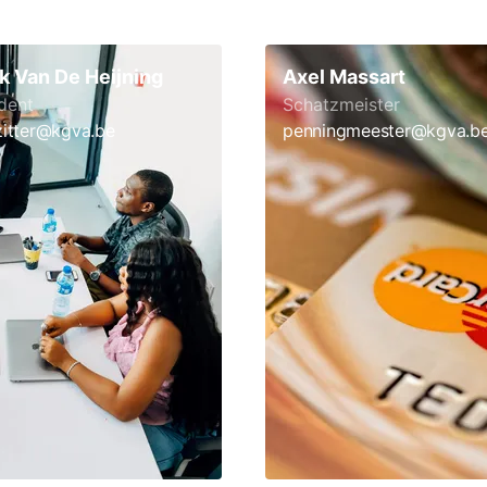
k Van De Heijning
Axel Massart
dent
Schatzmeister
zitter@kgva.be
penningmeester@kgva.b