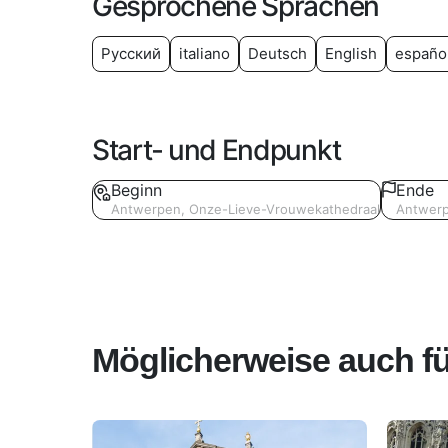
Gesprochene Sprachen
Русский
italiano
Deutsch
English
españo
Start- und Endpunkt
Beginn
Ende
Antwerpen, Onze-Lieve-Vrouwekathedraal
Antwerp
Möglicherweise auch fü