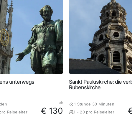
bens unterwegs
Sankt Pauluskirche: die ve
Rubenskirche
ab
nden
1 Stunde 30 Minuten
€ 130
pro Reiseleiter
1 - 20 pro Reiseleiter