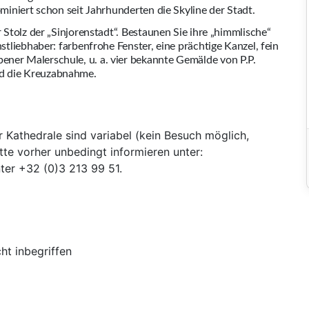
ominiert schon seit Jahrhunderten die Skyline der Stadt.
r Stolz der „Sinjorenstadt“. Bestaunen Sie ihre „himmlische“
nstliebhaber: farbenfrohe Fenster, eine prächtige Kanzel, fein
ener Malerschule, u. a. vier bekannte Gemälde von P.P.
nd die Kreuzabnahme.
 Kathedrale sind variabel (kein Besuch möglich,
tte vorher unbedingt informieren unter:
ter +32 (0)3 213 99 51.
cht inbegriffen