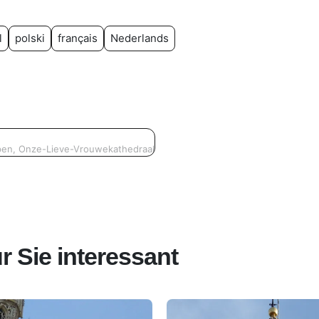
l
polski
français
Nederlands
en, Onze-Lieve-Vrouwekathedraal
r Sie interessant