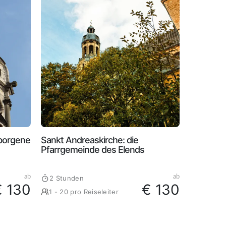
rborgene
Sankt Andreaskirche: die
Pfarrgemeinde des Elends
ab
ab
2 Stunden
€ 130
€ 130
1 - 20 pro Reiseleiter