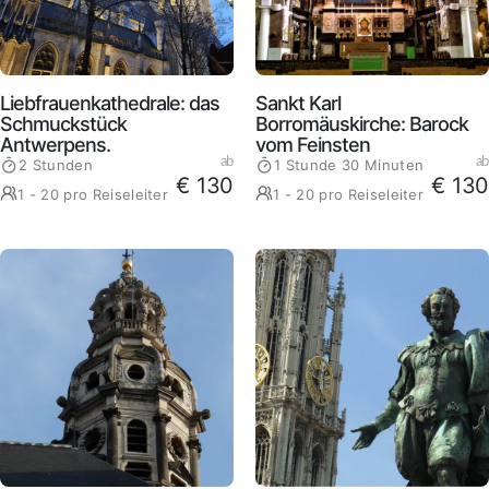
Liebfrauenkathedrale: das
Sankt Karl
Schmuckstück
Borromäuskirche: Barock
Antwerpens.
vom Feinsten
ab
ab
2 Stunden
1 Stunde 30 Minuten
€ 130
€ 130
1 - 20 pro Reiseleiter
1 - 20 pro Reiseleiter