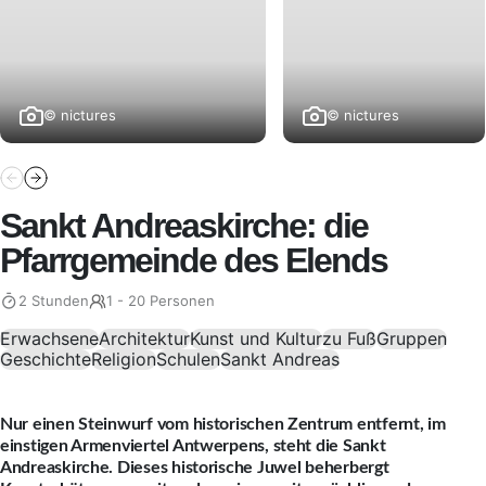
© nictures
© nictures
Sankt Andreaskirche: die
Pfarrgemeinde des Elends
2 Stunden
1 - 20 Personen
Erwachsene
Architektur
Kunst und Kultur
zu Fuß
Gruppen
Geschichte
Religion
Schulen
Sankt Andreas
Nur einen Steinwurf vom historischen Zentrum entfernt, im
einstigen Armenviertel Antwerpens, steht die Sankt
Andreaskirche. Dieses historische Juwel beherbergt