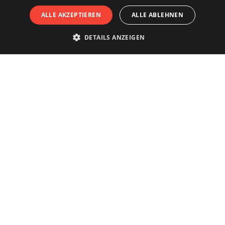
ALLE AKZEPTIEREN
ALLE ABLEHNEN
DETAILS ANZEIGEN
Die Stadt wirklich erleben?
Buchen Sie Ihre Führung bei
den Antwerpener