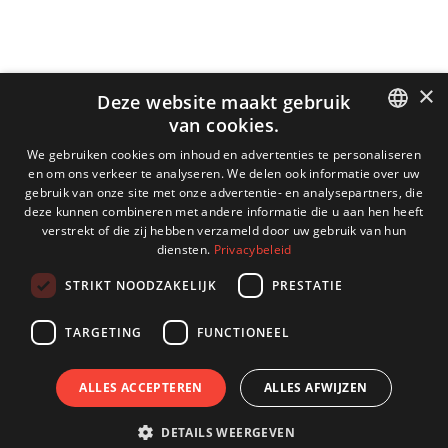
×
Deze website maakt gebruik
van cookies.
DUTCH
We gebruiken cookies om inhoud en advertenties te personaliseren
en om ons verkeer te analyseren. We delen ook informatie over uw
ENGLISH
gebruik van onze site met onze advertentie- en analysepartners, die
deze kunnen combineren met andere informatie die u aan hen heeft
GERMAN
verstrekt of die zij hebben verzameld door uw gebruik van hun
diensten.
Privacybeleid
FRENCH
STRIKT NOODZAKELIJK
PRESTATIE
TARGETING
FUNCTIONEEL
ALLES ACCEPTEREN
ALLES AFWIJZEN
DETAILS WEERGEVEN