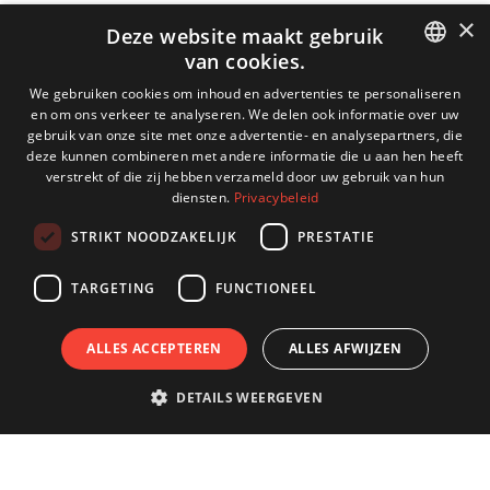
×
Deze website maakt gebruik
van cookies.
DUTCH
We gebruiken cookies om inhoud en advertenties te personaliseren
en om ons verkeer te analyseren. We delen ook informatie over uw
ENGLISH
gebruik van onze site met onze advertentie- en analysepartners, die
deze kunnen combineren met andere informatie die u aan hen heeft
GERMAN
verstrekt of die zij hebben verzameld door uw gebruik van hun
diensten.
Privacybeleid
FRENCH
STRIKT NOODZAKELIJK
PRESTATIE
TARGETING
FUNCTIONEEL
ALLES ACCEPTEREN
ALLES AFWIJZEN
DETAILS WEERGEVEN