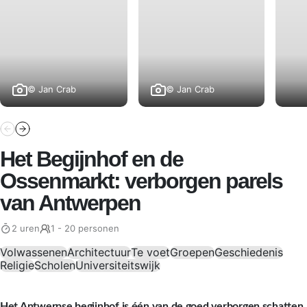
© Jan Crab
© Jan Crab
Het Begijnhof en de
Ossenmarkt: verborgen parels
van Antwerpen
2 uren
1 - 20 personen
Volwassenen
Architectuur
Te voet
Groepen
Geschiedenis
Religie
Scholen
Universiteitswijk
Het Antwerpse begijnhof is één van de goed verborgen schatten