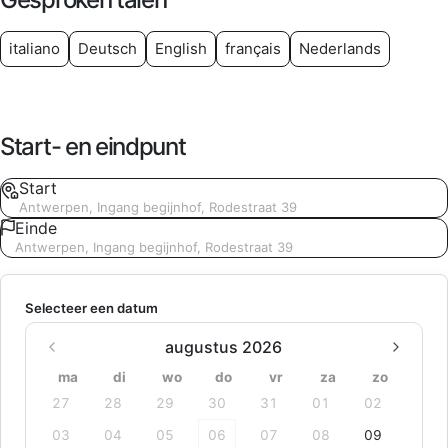
italiano
Deutsch
English
français
Nederlands
Start- en eindpunt
Start
Antwerpen, Ingang begijnhof, Rodestraat 39
Einde
Antwerpen, Ingang begijnhof, Rodestraat 39
Selecteer een datum
augustus 2026
ma
di
wo
do
vr
za
zo
27
28
29
30
31
01
02
03
04
05
06
07
08
09