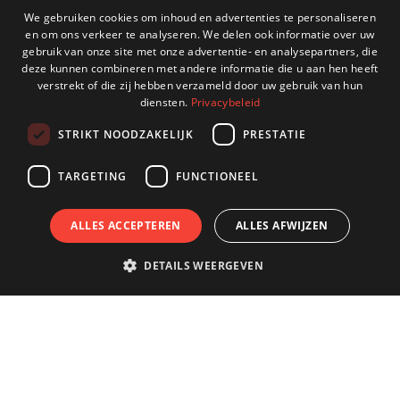
DUTCH
We gebruiken cookies om inhoud en advertenties te personaliseren
en om ons verkeer te analyseren. We delen ook informatie over uw
ENGLISH
gebruik van onze site met onze advertentie- en analysepartners, die
deze kunnen combineren met andere informatie die u aan hen heeft
GERMAN
verstrekt of die zij hebben verzameld door uw gebruik van hun
diensten.
Privacybeleid
FRENCH
STRIKT NOODZAKELIJK
PRESTATIE
TARGETING
FUNCTIONEEL
ALLES ACCEPTEREN
ALLES AFWIJZEN
DETAILS WEERGEVEN