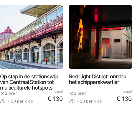
Op stap in de stationswijk:
Red Light District: ontdek
van Centraal Station tot
het schipperskwartier
multiculturele hotspots
vanaf
vanaf
2 uren
2 uren
€ 130
€ 130
1 - 20 per gids
1 - 20 per gids