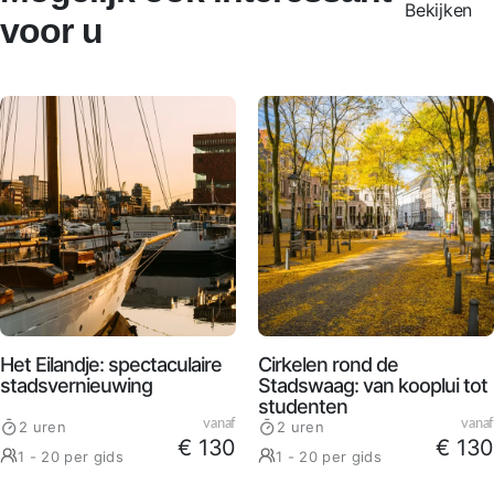
Bekijken
voor u
Het Eilandje: spectaculaire
Cirkelen rond de
stadsvernieuwing
Stadswaag: van kooplui tot
studenten
vanaf
vanaf
2 uren
2 uren
€ 130
€ 130
1 - 20 per gids
1 - 20 per gids