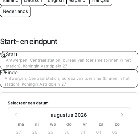
italiano
Deutsch
English
español
français
Nederlands
Start- en eindpunt
Start
Antwerpen, Centraal station, bureau van toerisme (binnen in het
station), Koningin Astridplein 27
Einde
Antwerpen, Centraal station, bureau van toerisme (binnen in het
station), Koningin Astridplein 27
Selecteer een datum
augustus 2026
ma
di
wo
do
vr
za
zo
27
28
29
30
31
01
02