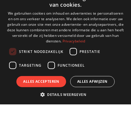
van cookies.
DUTCH
We gebruiken cookies om inhoud en advertenties te personaliseren
en om ons verkeer te analyseren. We delen ook informatie over uw
ENGLISH
gebruik van onze site met onze advertentie- en analysepartners, die
deze kunnen combineren met andere informatie die u aan hen heeft
GERMAN
verstrekt of die zij hebben verzameld door uw gebruik van hun
diensten.
Privacybeleid
FRENCH
STRIKT NOODZAKELIJK
PRESTATIE
TARGETING
FUNCTIONEEL
ALLES ACCEPTEREN
ALLES AFWIJZEN
DETAILS WEERGEVEN