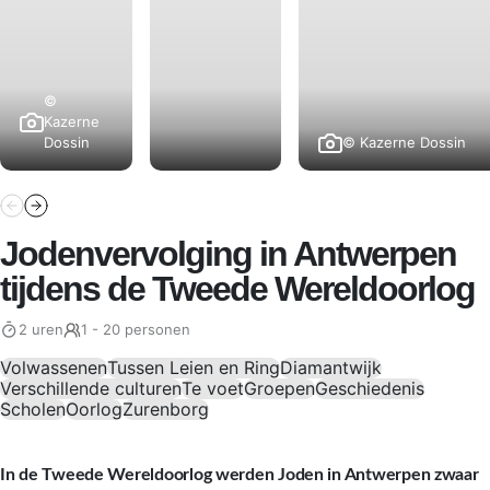
©
Kazerne
© Kazerne Dossin
Dossin
Jodenvervolging in Antwerpen
tijdens de Tweede Wereldoorlog
2 uren
1 - 20 personen
Volwassenen
Tussen Leien en Ring
Diamantwijk
Verschillende culturen
Te voet
Groepen
Geschiedenis
Scholen
Oorlog
Zurenborg
In de Tweede Wereldoorlog werden Joden in Antwerpen zwaar