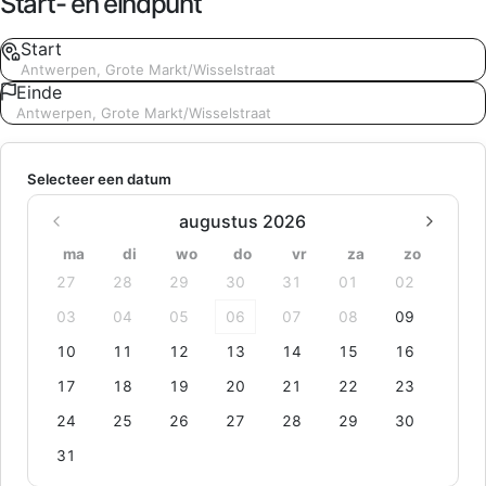
Start- en eindpunt
Start
Antwerpen, Grote Markt/Wisselstraat
Einde
Antwerpen, Grote Markt/Wisselstraat
Selecteer een datum
augustus 2026
ma
di
wo
do
vr
za
zo
27
28
29
30
31
01
02
03
04
05
06
07
08
09
10
11
12
13
14
15
16
17
18
19
20
21
22
23
24
25
26
27
28
29
30
31