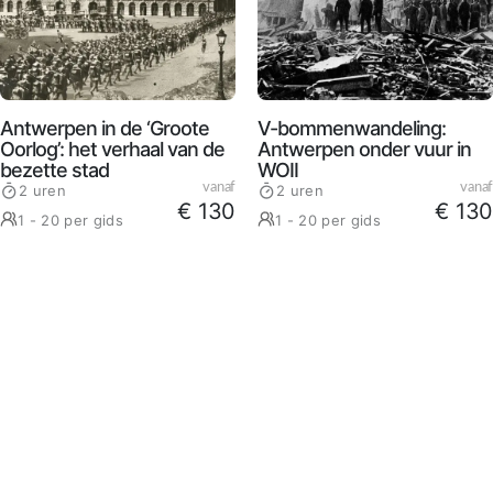
Antwerpen in de ‘Groote
V-bommenwandeling:
Oorlog’: het verhaal van de
Antwerpen onder vuur in
bezette stad
WOII
vanaf
vanaf
2 uren
2 uren
€ 130
€ 130
1 - 20 per gids
1 - 20 per gids