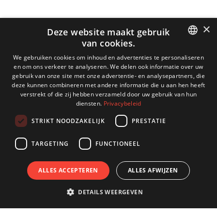
×
Deze website maakt gebruik
van cookies.
DUTCH
We gebruiken cookies om inhoud en advertenties te personaliseren
en om ons verkeer te analyseren. We delen ook informatie over uw
ENGLISH
gebruik van onze site met onze advertentie- en analysepartners, die
deze kunnen combineren met andere informatie die u aan hen heeft
GERMAN
verstrekt of die zij hebben verzameld door uw gebruik van hun
diensten.
Privacybeleid
FRENCH
STRIKT NOODZAKELIJK
PRESTATIE
TARGETING
FUNCTIONEEL
ALLES ACCEPTEREN
ALLES AFWIJZEN
DETAILS WEERGEVEN