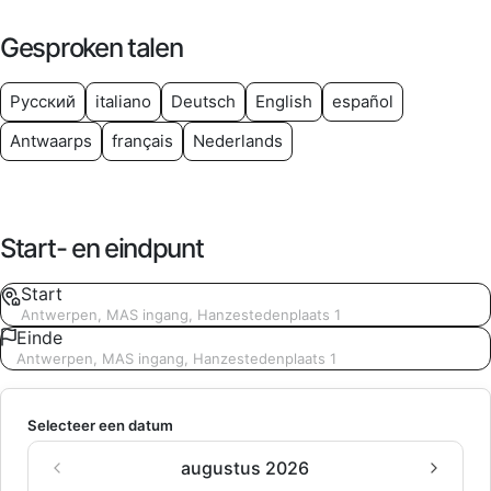
Gesproken talen
Русский
italiano
Deutsch
English
español
Antwaarps
français
Nederlands
Start- en eindpunt
Start
Antwerpen, MAS ingang, Hanzestedenplaats 1
Einde
Antwerpen, MAS ingang, Hanzestedenplaats 1
Selecteer een datum
augustus 2026