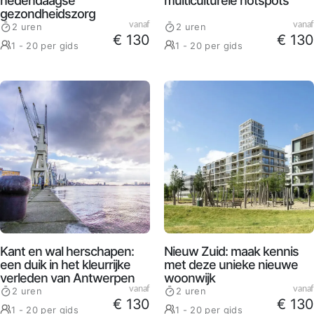
hedendaagse
multiculturele hotspots
gezondheidszorg
vanaf
vanaf
2 uren
2 uren
€ 130
€ 130
1 - 20 per gids
1 - 20 per gids
Kant en wal herschapen:
Nieuw Zuid: maak kennis
een duik in het kleurrijke
met deze unieke nieuwe
verleden van Antwerpen
woonwijk
vanaf
vanaf
2 uren
2 uren
€ 130
€ 130
1 - 20 per gids
1 - 20 per gids