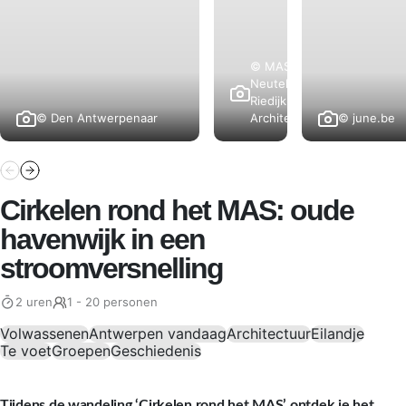
© MAS |
Neutelings
Riedijk
© Den Antwerpenaar
© june.be
Architects
Cirkelen rond het MAS: oude
havenwijk in een
stroomversnelling
2 uren
1 - 20 personen
Volwassenen
Antwerpen vandaag
Architectuur
Eilandje
Te voet
Groepen
Geschiedenis
Tijdens de wandeling ‘Cirkelen rond het MAS’ ontdek je het