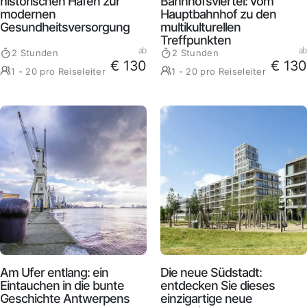
historischen Hafen zur
Bahnhofsviertel: vom
modernen
Hauptbahnhof zu den
Gesundheitsversorgung
multikulturellen
Treffpunkten
ab
ab
2 Stunden
2 Stunden
€ 130
€ 130
1 - 20 pro Reiseleiter
1 - 20 pro Reiseleiter
Am Ufer entlang: ein
Die neue Südstadt:
Eintauchen in die bunte
entdecken Sie dieses
Geschichte Antwerpens
einzigartige neue