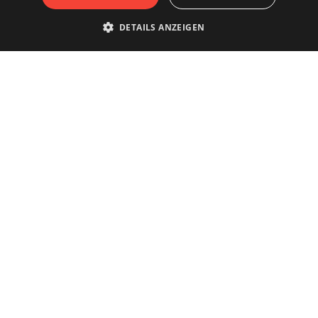
DETAILS ANZEIGEN
Die Stadt wirklich erleben?
Buchen Sie Ihre Führung bei
den Antwerpener
Stadtführern.
.