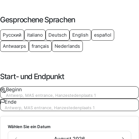
Gesprochene Sprachen
Русский
italiano
Deutsch
English
español
Antwaarps
français
Nederlands
Start- und Endpunkt
Beginn
Antwerp, MAS entrance, Hanzestedenplaats 1
Ende
Antwerp, MAS entrance, Hanzestedenplaats 1
Wählen Sie ein Datum
August 2026