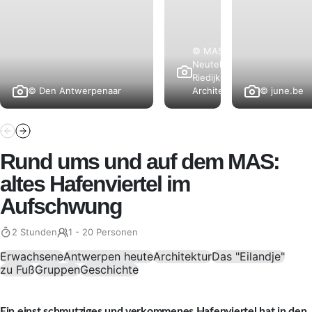
© MAS |
Neutelings
Riedijk
© Den Antwerpenaar
© june.be
Architects
Rund ums und auf dem MAS:
altes Hafenviertel im
Aufschwung
2 Stunden
1 - 20 Personen
Erwachsene
Antwerpen heute
Architektur
Das "Eilandje"
zu Fuß
Gruppen
Geschichte
Ein einst schmutziges und verkommenes Hafenviertel hat in den