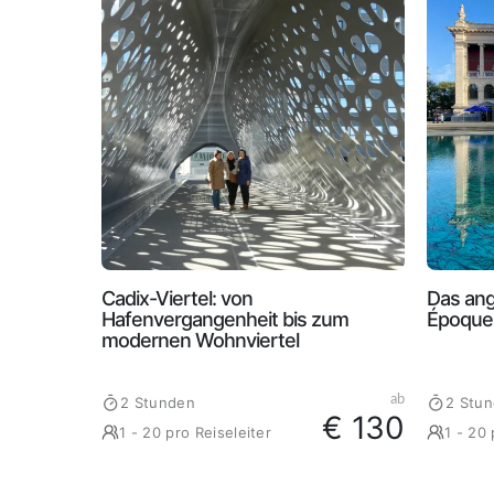
Cadix-Viertel: von
Das ang
Hafenvergangenheit bis zum
Époque
modernen Wohnviertel
ab
2 Stunden
2 Stu
€ 130
1 - 20 pro Reiseleiter
1 - 20 