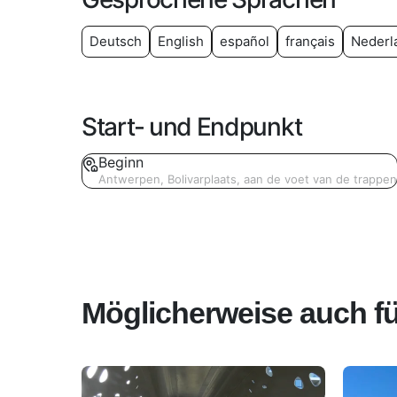
Deutsch
English
español
français
Nederl
Start- und Endpunkt
Beginn
Antwerpen, Bolivarplaats, aan de voet van de trappen
Möglicherweise auch fü