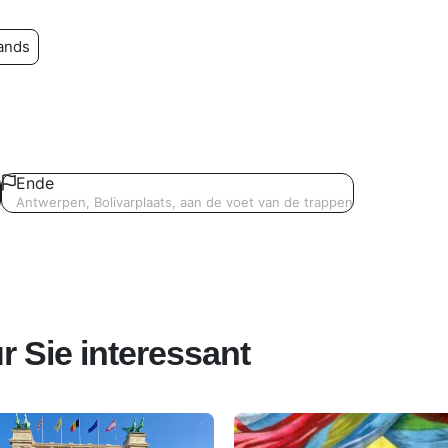
ands
Ende
Antwerpen, Bolivarplaats, aan de voet van de trappen
r Sie interessant