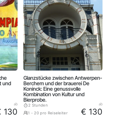
che
Glanzstücke zwischen Antwerpen-
t und
Berchem und der brauerei De
Koninck: Eine genussvolle
Kombination von Kultur und
Bierprobe.
ab
ab
2 Stunden
€ 130
€ 130
1 - 20 pro Reiseleiter