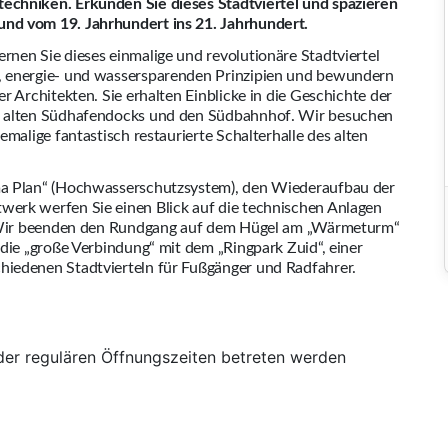
echniken. Erkunden Sie dieses Stadtviertel und spazieren
nd vom 19. Jahrhundert ins 21. Jahrhundert.
nen Sie dieses einmalige und revolutionäre Stadtviertel
, energie- und wassersparenden Prinzipien und bewundern
r Architekten. Sie erhalten Einblicke in die Geschichte der
ie alten Südhafendocks und den Südbahnhof. Wir besuchen
malige fantastisch restaurierte Schalterhalle des alten
ma Plan“ (Hochwasserschutzsystem), den Wiederaufbau der
erk werfen Sie einen Blick auf die technischen Anlagen
t. Wir beenden den Rundgang auf dem Hügel am „Wärmeturm“
die „große Verbindung“ mit dem „Ringpark Zuid“, einer
iedenen Stadtvierteln für Fußgänger und Radfahrer.
der regulären Öffnungszeiten betreten werden