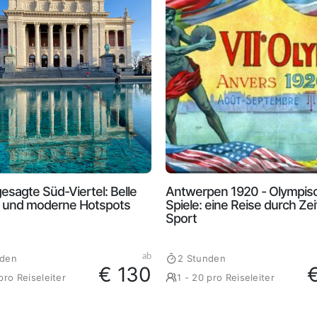
esagte Süd-Viertel: Belle
Antwerpen 1920 - Olympis
 und moderne Hotspots
Spiele: eine Reise durch Zei
Sport
ab
nden
2 Stunden
€ 130
pro Reiseleiter
1 - 20 pro Reiseleiter