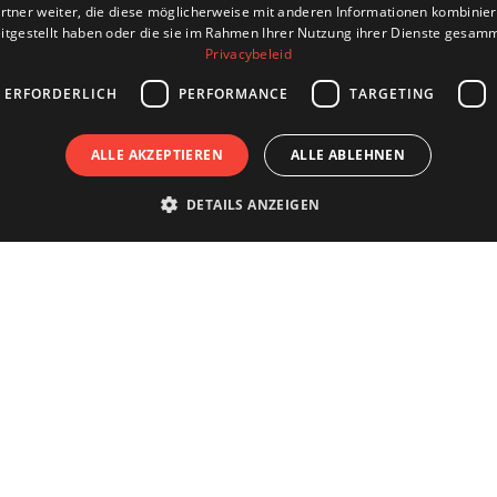
rtner weiter, die diese möglicherweise mit anderen Informationen kombiniere
itgestellt haben oder die sie im Rahmen Ihrer Nutzung ihrer Dienste gesam
Privacybeleid
 ERFORDERLICH
PERFORMANCE
TARGETING
ALLE AKZEPTIEREN
ALLE ABLEHNEN
DETAILS ANZEIGEN