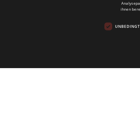
Analysepa
ihnen bere
UNBEDINGT