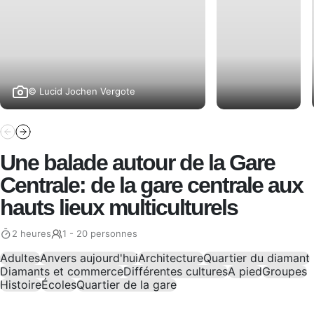
© Lucid Jochen Vergote
Une balade autour de la Gare
Centrale: de la gare centrale aux
hauts lieux multiculturels
2 heures
1 - 20 personnes
Adultes
Anvers aujourd'hui
Architecture
Quartier du diamant
Diamants et commerce
Différentes cultures
A pied
Groupes
Histoire
Écoles
Quartier de la gare