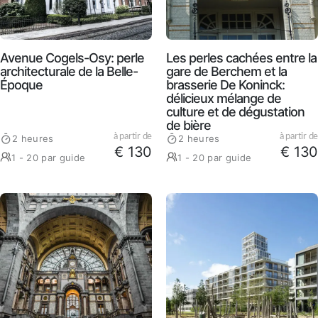
Avenue Cogels-Osy: perle
Les perles cachées entre la
architecturale de la Belle-
gare de Berchem et la
Époque
brasserie De Koninck:
délicieux mélange de
culture et de dégustation
de bière
à partir de
à partir de
2 heures
2 heures
€ 130
€ 130
1 - 20 par guide
1 - 20 par guide