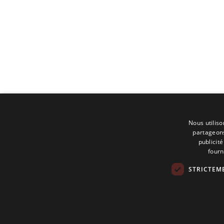
Nous utiliso
partageons
publicit
fourn
STRICTEM