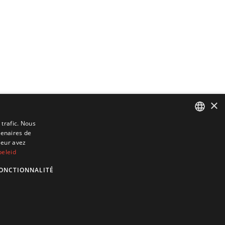
×
 trafic. Nous
tenaires de
DUTCH
leur avez
ENGLISH
beleid
GERMAN
ONCTIONNALITÉ
FRENCH