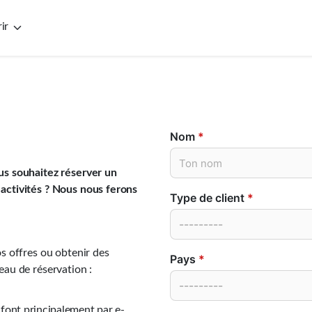
ir
Nom
*
ous souhaitez réserver un
 activités ? Nous nous ferons
Type de client
*
os offres ou obtenir des
Pays
*
eau de réservation :
e font principalement par e-