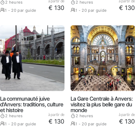
à partir de
à partir de
2 heures
2 heures
€ 130
€ 130
1 - 20 par guide
1 - 20 par guide
La communauté juive
La Gare Centrale à Anvers:
d'Anvers: traditions, culture
visitez la plus belle gare du
et histoire
monde
à partir de
à partir de
2 heures
2 heures
€ 130
€ 130
1 - 20 par guide
1 - 20 par guide