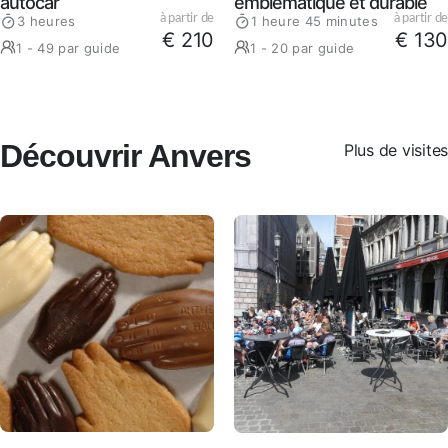
autocar
emblématique et durable
à partir de
à partir de
3 heures
1 heure 45 minutes
€ 210
€ 130
1 - 49 par guide
1 - 20 par guide
Découvrir Anvers
Plus de visites