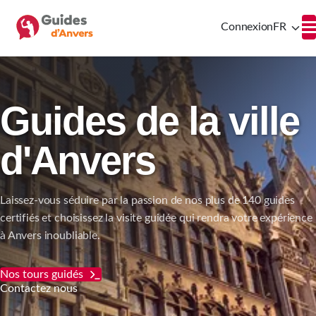
Connexion
FR
Guides de la ville
d'Anvers
Laissez-vous séduire par la passion de nos plus de 140 guides
certifiés et choisissez la visite guidée qui rendra votre expérience
à Anvers inoubliable.
Nos tours guidés
Contactez nous