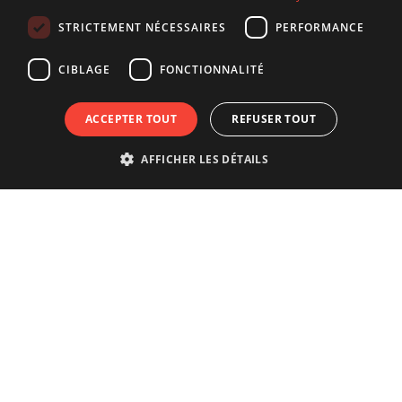
FRENCH
STRICTEMENT NÉCESSAIRES
PERFORMANCE
CIBLAGE
FONCTIONNALITÉ
ACCEPTER TOUT
REFUSER TOUT
AFFICHER LES DÉTAILS
Vivre vraiment la ville ?
Réservez votre visite guidée avec les
Guides de la