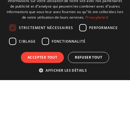
informations sur votre utilisation de notre site avec nos partenaires
ENGLISH
de publicité et d"analyse qui peuvent les combiner avec d"autres
informations que vous leur avez fournies ou qu"ils ont collectées lors
GERMAN
de votre utilisation de leurs services.
Privacybeleid
FRENCH
STRICTEMENT NÉCESSAIRES
PERFORMANCE
CIBLAGE
FONCTIONNALITÉ
ACCEPTER TOUT
REFUSER TOUT
AFFICHER LES DÉTAILS