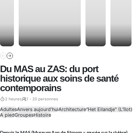
Du MAS au ZAS: du port
historique aux soins de santé
contemporains
2 heures
1 - 20 personnes
Adultes
Anvers aujourd'hui
Architecture
"Het Eilandje" (L'îlot)
A pied
Groupes
Histoire
Depuis le MAS (Museum Aan de Stroom = musée sur la rivière),