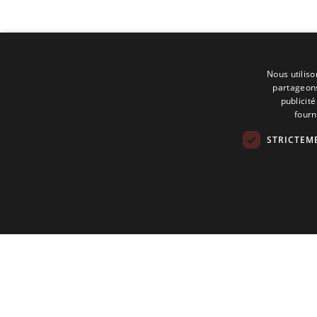
Nous utiliso
partageons
publicit
fourn
STRICTEM