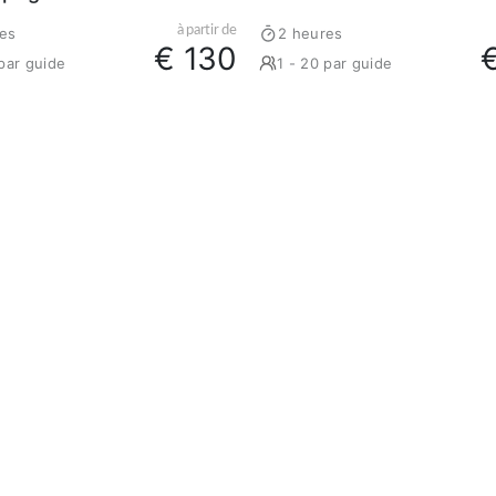
à partir de
es
2 heures
€ 130
 par guide
1 - 20 par guide