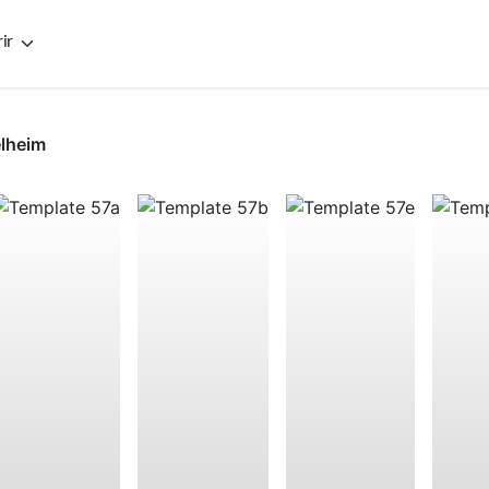
ir
elheim