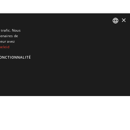
×
 trafic. Nous
tenaires de
DUTCH
leur avez
ENGLISH
beleid
GERMAN
ONCTIONNALITÉ
FRENCH