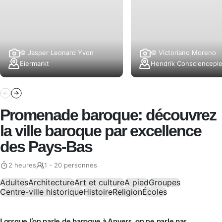
© Jasper Leonard Yvon
© Victoriano Moreno
Eiermarkt
Hendrik Conscienceple
Promenade baroque: découvrez
la ville baroque par excellence
des Pays-Bas
2 heures
1 - 20 personnes
Adultes
Architecture
Art et culture
A pied
Groupes
Centre-ville historique
Histoire
Religion
Écoles
Lorsque l’on parle de baroque à Anvers, on ne parle pas