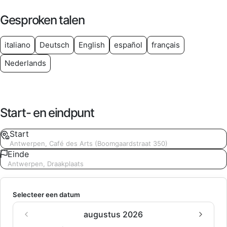
Gesproken talen
italiano
Deutsch
English
español
français
Nederlands
Start- en eindpunt
Start
Antwerpen, Café des Arts (Boomgaardstraat 350)
Einde
Antwerpen, Draakplaats
Selecteer een datum
augustus 2026