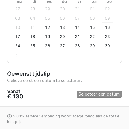
ma
di
wo
do
vr
za
zo
27
28
29
30
31
01
02
03
04
05
06
07
08
09
10
11
12
13
14
15
16
17
18
19
20
21
22
23
24
25
26
27
28
29
30
31
Gewenst tijdstip
Gelieve eerst een datum te selecteren.
Vanaf
Selecteer een datum
€ 130
5.00% service vergoeding wordt toegevoegd aan de totale
kostprijs.