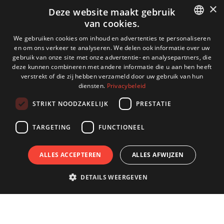
×
Deze website maakt gebruik
van cookies.
DUTCH
We gebruiken cookies om inhoud en advertenties te personaliseren
en om ons verkeer te analyseren. We delen ook informatie over uw
ENGLISH
gebruik van onze site met onze advertentie- en analysepartners, die
deze kunnen combineren met andere informatie die u aan hen heeft
GERMAN
verstrekt of die zij hebben verzameld door uw gebruik van hun
diensten.
Privacybeleid
FRENCH
STRIKT NOODZAKELIJK
PRESTATIE
TARGETING
FUNCTIONEEL
ALLES ACCEPTEREN
ALLES AFWIJZEN
DETAILS WEERGEVEN