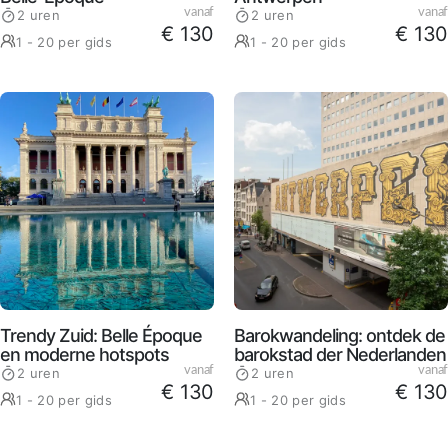
vanaf
vanaf
2 uren
2 uren
€ 130
€ 130
1 - 20 per gids
1 - 20 per gids
Trendy Zuid: Belle Époque
Barokwandeling: ontdek de
en moderne hotspots
barokstad der Nederlanden
vanaf
vanaf
2 uren
2 uren
€ 130
€ 130
1 - 20 per gids
1 - 20 per gids