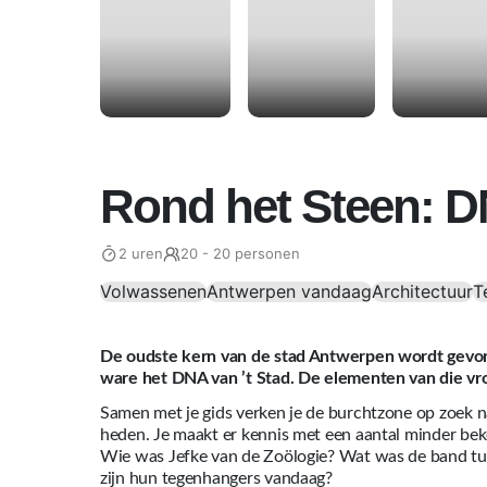
Rond het Steen: D
2 uren
20 - 20 personen
Volwassenen
Antwerpen vandaag
Architectuur
T
De oudste kern van de stad Antwerpen wordt gevorm
ware het DNA van ’t Stad. De elementen van die vr
Samen met je gids verken je de burchtzone op zoek n
heden. Je maakt er kennis met een aantal minder b
Wie was Jefke van de Zoölogie? Wat was de band tus
zijn hun tegenhangers vandaag?