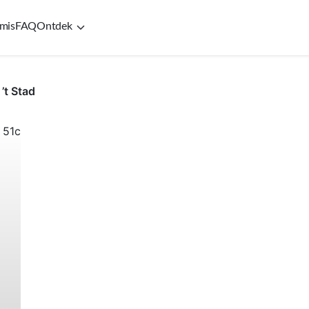
mis
FAQ
Ontdek
’t Stad