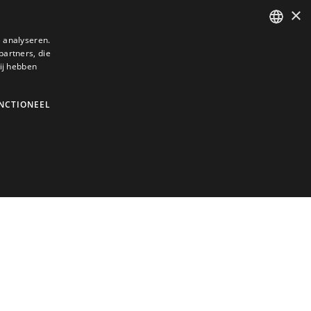
×
 analyseren.
partners, die
DUTCH
ij hebben
ENGLISH
GERMAN
NCTIONEEL
FRENCH