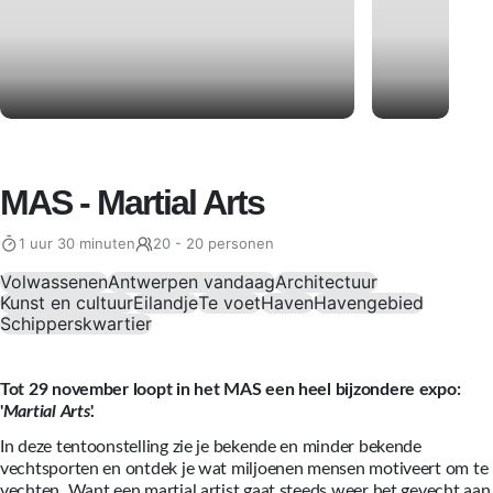
MAS - Martial Arts
1 uur 30 minuten
20 - 20 personen
Volwassenen
Antwerpen vandaag
Architectuur
Kunst en cultuur
Eilandje
Te voet
Haven
Havengebied
Schipperskwartier
Tot 29 november loopt in het MAS een heel bijzondere expo:
'
Martial Arts
'.
In deze tentoonstelling zie je bekende en minder bekende
vechtsporten en ontdek je wat miljoenen mensen motiveert om te
vechten. Want een martial artist gaat steeds weer het gevecht aan