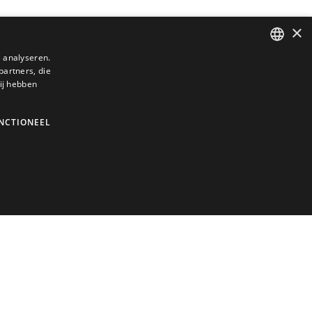
×
 analyseren.
partners, die
DUTCH
ij hebben
ENGLISH
GERMAN
NCTIONEEL
FRENCH