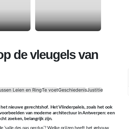
 op de vleugels van
ussen Leien en Ring
Te voet
Geschiedenis
Justitie
et nieuwe gerechtshof. Het Vlinderpaleis, zoals het ook
voorbeelden van moderne architectuur in Antwerpen: een
cht zoeken, belangrijk zijn.
e ‘salle des pas perdus’? Welke prijzen heeft het gebouw