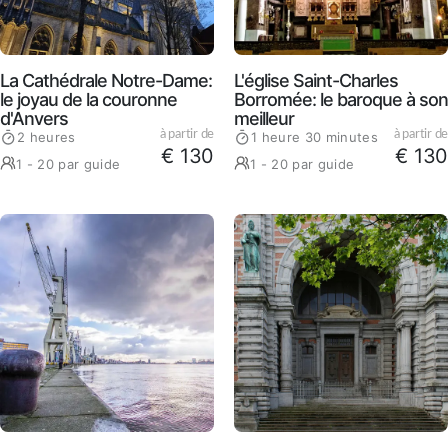
La Cathédrale Notre-Dame:
L'église Saint-Charles
le joyau de la couronne
Borromée: le baroque à son
d'Anvers
meilleur
à partir de
à partir de
2 heures
1 heure 30 minutes
€ 130
€ 130
1 - 20 par guide
1 - 20 par guide