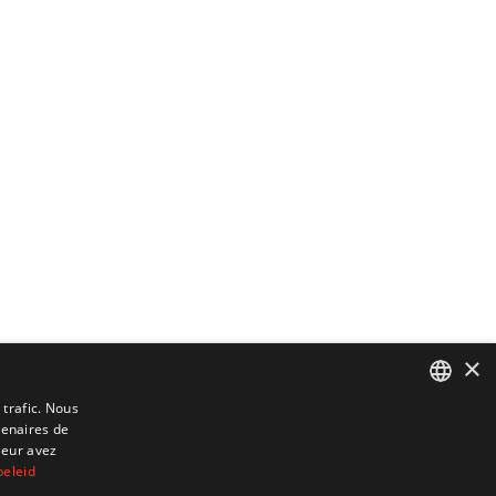
×
 trafic. Nous
tenaires de
DUTCH
leur avez
ENGLISH
beleid