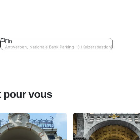
Fin
Antwerpen, Nationale Bank Parking -3 (Keizersbastion)
êt pour vous