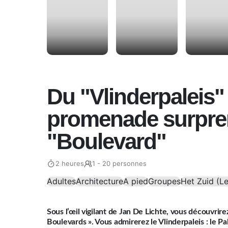
Du "Vlinderpaleis"
promenade surpren
"Boulevard"
2 heures
1 - 20 personnes
Adultes
Architecture
A pied
Groupes
Het Zuid (L
Sous l’œil vigilant de Jan De Lichte, vous découvrire
Boulevards ». Vous admirerez le Vlinderpaleis : le Pal