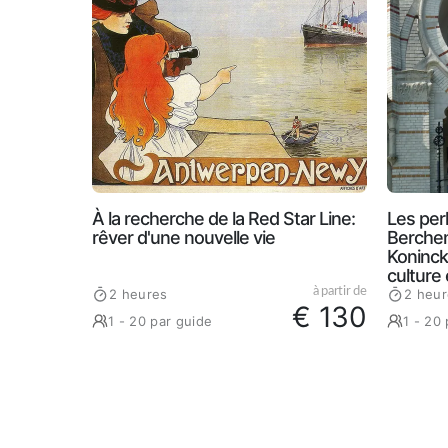
À la recherche de la Red Star Line:
Les per
rêver d'une nouvelle vie
Berchem
Koninck
culture
à partir de
2 heures
2 heur
€ 130
1 - 20 par guide
1 - 20