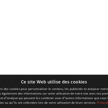
Ce site Web utilise des cookies
ns des cookies pour personnaliser le contenu, les publicités et analyser notre
 également des informations sur votre utilisation de notre site avec nos par
é et d"analyse qui peuvent les combiner avec d"autres informations que vous 
ies ou qu"ils ont collectées lors de votre utilisation de leurs services.
Privacy