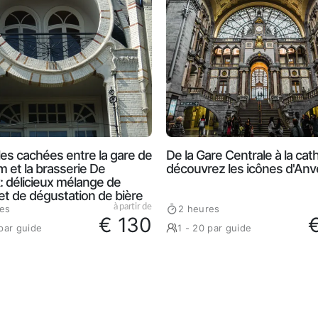
les cachées entre la gare de
De la Gare Centrale à la cat
 et la brasserie De
découvrez les icônes d'Anv
: délicieux mélange de
 et de dégustation de bière
à partir de
es
2 heures
€ 130
 par guide
1 - 20 par guide