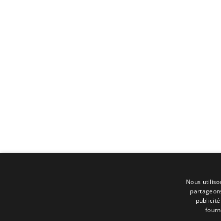
Nous utiliso
partageons
publicit
fourn