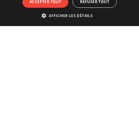
ACCEPTER TOUT
REFUSER TOUT
AFFICHER LES DÉTAILS
Vivre vraiment la ville ?
Réservez votre visite guidée avec les
Guides de la
ville d'Anvers
.