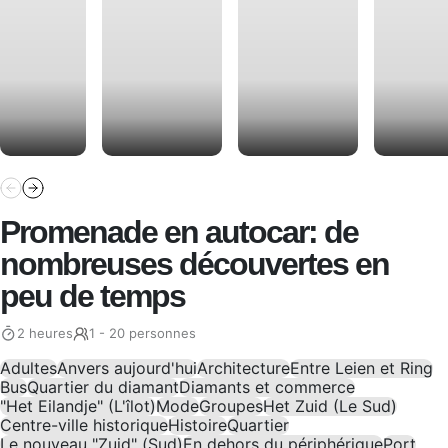
Promenade en autocar: de
nombreuses découvertes en
peu de temps
2 heures
1 - 20 personnes
Adultes
Anvers aujourd'hui
Architecture
Entre Leien et Ring
Bus
Quartier du diamant
Diamants et commerce
"Het Eilandje" (L'îlot)
Mode
Groupes
Het Zuid (Le Sud)
Centre-ville historique
Histoire
Quartier
Le nouveau "Zuid" (Sud)
En dehors du périphérique
Port