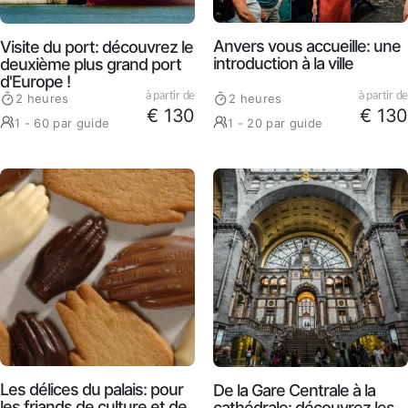
Anvers vous accueille: une
Visite du port: découvrez le
introduction à la ville
deuxième plus grand port
d'Europe !
à partir de
à partir de
2 heures
2 heures
€ 130
€ 130
1 - 60 par guide
1 - 20 par guide
Les délices du palais: pour
De la Gare Centrale à la
les friands de culture et de
cathédrale: découvrez les