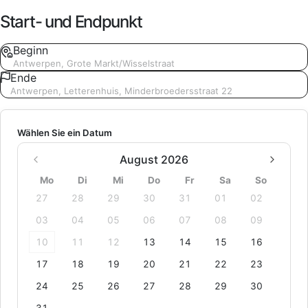
Start- und Endpunkt
Beginn
Antwerpen, Grote Markt/Wisselstraat
Ende
Antwerpen, Letterenhuis, Minderbroedersstraat 22
Wählen Sie ein Datum
August 2026
Mo
Di
Mi
Do
Fr
Sa
So
27
28
29
30
31
01
02
03
04
05
06
07
08
09
10
11
12
13
14
15
16
17
18
19
20
21
22
23
24
25
26
27
28
29
30