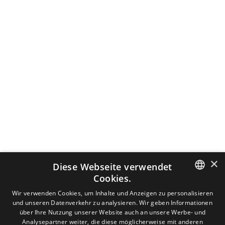
×
Diese Webseite verwendet
Cookies.
DUTCH
Wir verwenden Cookies, um Inhalte und Anzeigen zu personalisieren
und unseren Datenverkehr zu analysieren. Wir geben Informationen
ENGLISH
über Ihre Nutzung unserer Website auch an unsere Werbe- und
Analysepartner weiter, die diese möglicherweise mit anderen
GERMAN