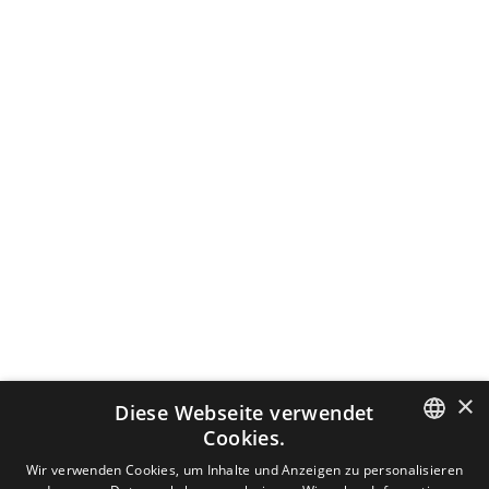
×
Diese Webseite verwendet
Cookies.
DUTCH
Wir verwenden Cookies, um Inhalte und Anzeigen zu personalisieren