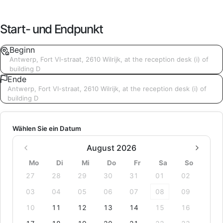
Start- und Endpunkt
Beginn
Antwerp, Fort VI-straat, 2610 Wilrijk, at the reception desk (i) of
building D
Ende
Antwerp, Fort VI-straat, 2610 Wilrijk, at the reception desk (i) of
building D
Wählen Sie ein Datum
August 2026
Mo
Di
Mi
Do
Fr
Sa
So
27
28
29
30
31
01
02
03
04
05
06
07
08
09
10
11
12
13
14
15
16