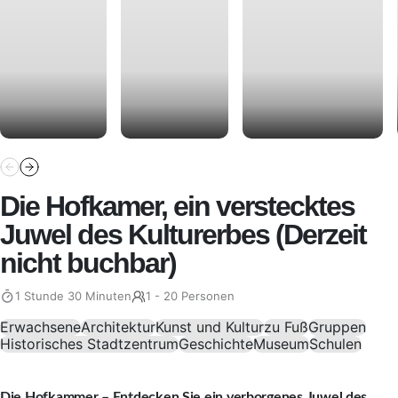
Die Hofkamer, ein verstecktes
Juwel des Kulturerbes (Derzeit
nicht buchbar)
1 Stunde 30 Minuten
1 - 20 Personen
Erwachsene
Architektur
Kunst und Kultur
zu Fuß
Gruppen
Historisches Stadtzentrum
Geschichte
Museum
Schulen
Die Hofkammer – Entdecken Sie ein verborgenes Juwel des