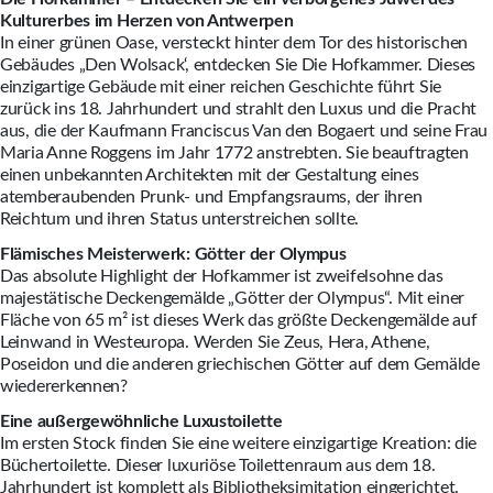
Kulturerbes im Herzen von Antwerpen
In einer grünen Oase, versteckt hinter dem Tor des historischen
Gebäudes „Den Wolsack‘, entdecken Sie Die Hofkammer. Dieses
einzigartige Gebäude mit einer reichen Geschichte führt Sie
zurück ins 18. Jahrhundert und strahlt den Luxus und die Pracht
aus, die der Kaufmann Franciscus Van den Bogaert und seine Frau
Maria Anne Roggens im Jahr 1772 anstrebten. Sie beauftragten
einen unbekannten Architekten mit der Gestaltung eines
atemberaubenden Prunk- und Empfangsraums, der ihren
Reichtum und ihren Status unterstreichen sollte.
Flämisches Meisterwerk: Götter der Olympus
Das absolute Highlight der Hofkammer ist zweifelsohne das
majestätische Deckengemälde „Götter der Olympus“. Mit einer
Fläche von 65 m² ist dieses Werk das größte Deckengemälde auf
Leinwand in Westeuropa. Werden Sie Zeus, Hera, Athene,
Poseidon und die anderen griechischen Götter auf dem Gemälde
wiedererkennen?
Eine außergewöhnliche Luxustoilette
Im ersten Stock finden Sie eine weitere einzigartige Kreation: die
Büchertoilette. Dieser luxuriöse Toilettenraum aus dem 18.
Jahrhundert ist komplett als Bibliotheksimitation eingerichtet.