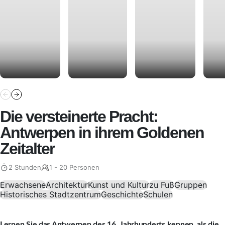
Die versteinerte Pracht:
Antwerpen in ihrem Goldenen
Zeitalter
2 Stunden
1 - 20 Personen
Erwachsene
Architektur
Kunst und Kultur
zu Fuß
Gruppen
Historisches Stadtzentrum
Geschichte
Schulen
Lernen Sie das Antwerpen des 16. Jahrhunderts kennen, als die