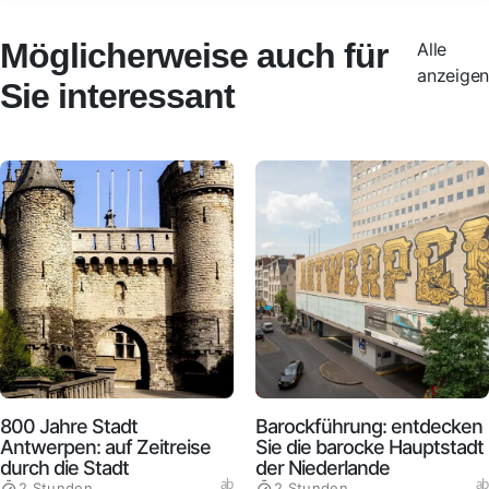
Möglicherweise auch für
Alle
anzeigen
Sie interessant
800 Jahre Stadt
Barockführung: entdecken
Antwerpen: auf Zeitreise
Sie die barocke Hauptstadt
durch die Stadt
der Niederlande
ab
ab
2 Stunden
2 Stunden