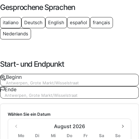
Gesprochene Sprachen
italiano
Deutsch
English
español
français
Nederlands
Start- und Endpunkt
Beginn
Antwerpen, Grote Markt/Wisselstraat
Ende
Antwerpen, Grote Markt/Wisselstraat
Wählen Sie ein Datum
August 2026
Mo
Di
Mi
Do
Fr
Sa
So