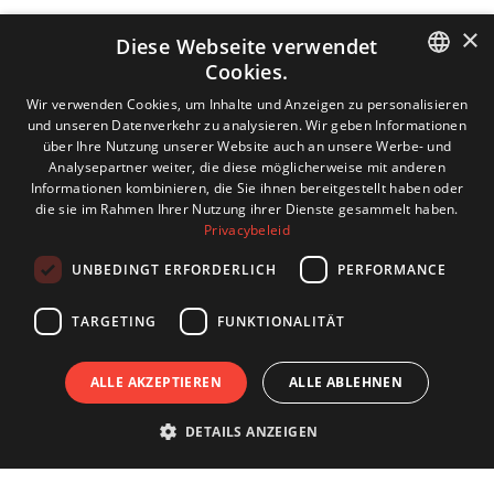
×
Diese Webseite verwendet
Cookies.
DUTCH
Wir verwenden Cookies, um Inhalte und Anzeigen zu personalisieren
und unseren Datenverkehr zu analysieren. Wir geben Informationen
ENGLISH
über Ihre Nutzung unserer Website auch an unsere Werbe- und
Analysepartner weiter, die diese möglicherweise mit anderen
GERMAN
Informationen kombinieren, die Sie ihnen bereitgestellt haben oder
die sie im Rahmen Ihrer Nutzung ihrer Dienste gesammelt haben.
FRENCH
Privacybeleid
UNBEDINGT ERFORDERLICH
PERFORMANCE
TARGETING
FUNKTIONALITÄT
ALLE AKZEPTIEREN
ALLE ABLEHNEN
DETAILS ANZEIGEN